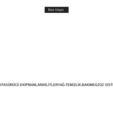
5000 ₺
ve Üzeri Siparişlerde
Ücretsiz Kargo
Bize Ulaşın
YFA
SÜRÜCÜ EKIPMANLARI
KILITLER
YAĞ-TEMIZLIK-BAKIM
EGZOZ SIST