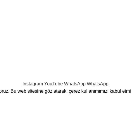
Türkiye'nin
Motosiklet Aksesuar Mağazasına
HOŞ GELDİNİZ!
🎉👋😍
Instagram
YouTube
WhatsApp
WhatsApp
yoruz. Bu web sitesine göz atarak, çerez kullanımımızı kabul etm