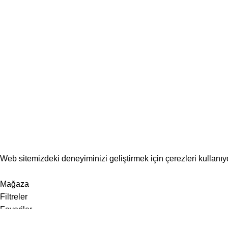
Tüm hakları saklıdır. © 2024
Developer NG
Web sitemizdeki deneyiminizi geliştirmek için çerezleri kullanı
Anladım
Mağaza
Filtreler
Favoriler
0
öğe
Sepet