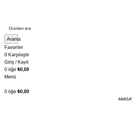
Arama
Favoriler
0
Karşılaştır
Giriş / Kayıt
0
öğe
₺
0,00
Menü
0
öğe
₺
0,00
ANASA
halatkilit