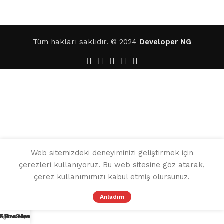
Tüm hakları saklıdır. © 2024
Developer NG
Web sitemizdeki deneyiminizi geliştirmek için
çerezleri kullanıyoruz. Bu web sitesine göz atarak,
çerez kullanımımızı kabul etmiş olursunuz.
Anladım
ağaza
Filtreler
Favoriler
Sepet
Hesabım