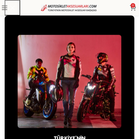
0
Anasayfa
»
Mağaza
»
LS2 DRIFTER DEVOR MAT GRİ-
TITANIUM-KIRMIZI KASK
TÜRKIYE'NIN