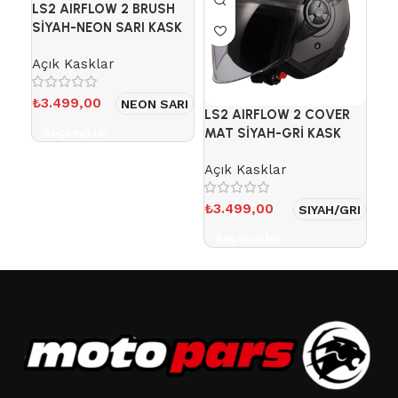
LS2 AIRFLOW 2 BRUSH
SİYAH-NEON SARI KASK
Açık Kasklar
₺
3.499,00
NEON SARI
LS2 AIRFLOW 2 COVER
LS
MAT SİYAH-GRİ KASK
KU
Seçenekler
Açık Kasklar
Açı
₺
3.499,00
₺
3
SIYAH/GRI
Seçenekler
S