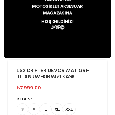
MOTOSIKLET AKSESUAR
MAĞAZASINA
Büyütmek için tıklayın
HOŞ GELDİNİZ!
🎉👋😍
LS2 DRIFTER DEVOR MAT GRİ-
TITANIUM-KIRMIZI KASK
₺
7.999,00
BEDEN
S
M
L
XL
XXL